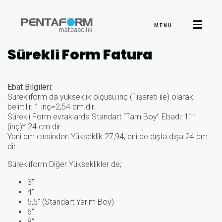
MALİYE ANLAŞMLI ÜRÜNLER
MENU
Sürekli Form Fatura
Ebat Bilgileri:
Sürekliform da yükseklik ölçüsü inç (“ işareti ile) olarak
belirtilir. 1 inç=2,54 cm.dir.
Sürekli Form evraklarda Standart “Tam Boy” Ebadı: 11”
(inç)* 24 cm dir.
Yani cm cinsinden Yükseklik 27,94, eni de dışta dışa 24 cm
dir.
Sürekliform Diğer Yükseklikler de;
3”
4”
5,5” (Standart Yarım Boy)
6”
8”