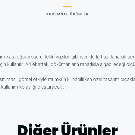
KURUMSAL ÜRÜNLER
ım kataloğu/broşürü, teklif yazıları gibi içeriklerle hazırlanarak gen
in kullanılır. A4 ebattaki dökümanların rahatlıkla sığabileceği ölçü
sıtılması, görsel etkiyle mümkün kılınabilirken özel tasarım bıçakl
kullanım kolaylığı oluşturacaktır.
Diğer Ürünler